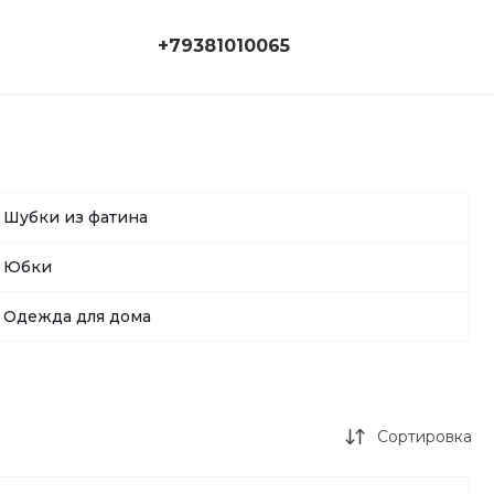
+79381010065
+79381010065
г. Ростов-на-Дону,
ул. 14 линия, дом 55
Г
magicroom.store@ya.ru
Шубки из фатина
Юбки
Одежда для дома
Сортировка