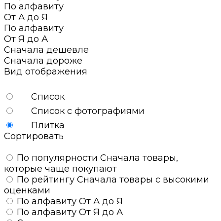
По алфавиту
От А до Я
По алфавиту
От Я до А
Сначала дешевле
Сначала дороже
Вид отображения
Список
Список с фотографиями
Плитка
Сортировать
По популярности
Сначала товары,
которые чаще покупают
По рейтингу
Сначала товары с высокими
оценками
По алфавиту
От А до Я
По алфавиту
От Я до А