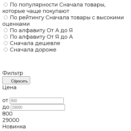
По популярности
Сначала товары,
которые чаще покупают
По рейтингу
Сначала товары с высокими
оценками
По алфавиту
От А до Я
По алфавиту
От Я до А
Сначала дешевле
Сначала дороже
Фильтр
Сбросить
Цена
от
до
800
29000
Новинка