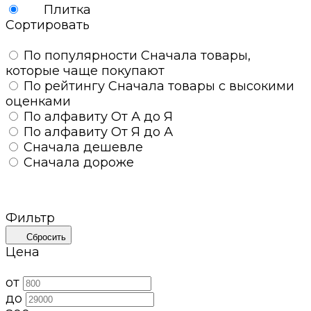
Плитка
Сортировать
По популярности
Сначала товары,
которые чаще покупают
По рейтингу
Сначала товары с высокими
оценками
По алфавиту
От А до Я
По алфавиту
От Я до А
Сначала дешевле
Сначала дороже
Фильтр
Сбросить
Цена
от
до