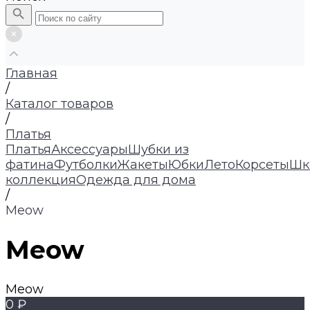
Главная
/
Каталог товаров
/
Платья
Платья
Аксессуары
Шубки из
фатина
Футболки
Жакеты
Юбки
Лето
Корсеты
Шк
коллекция
Одежда для дома
/
Meow
Meow
Meow
0 ₽