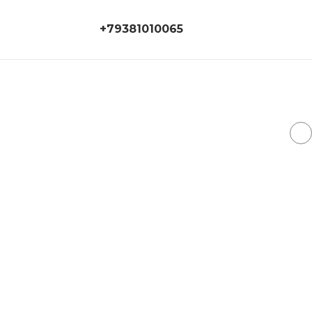
+79381010065
+79381010065
г. Ростов-на-Дону,
ул. 14 линия, дом 55
Г
magicroom.store@ya.ru