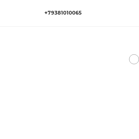
+79381010065
+79381010065
г. Ростов-на-Дону,
ул. 14 линия, дом 55
Г
magicroom.store@ya.ru