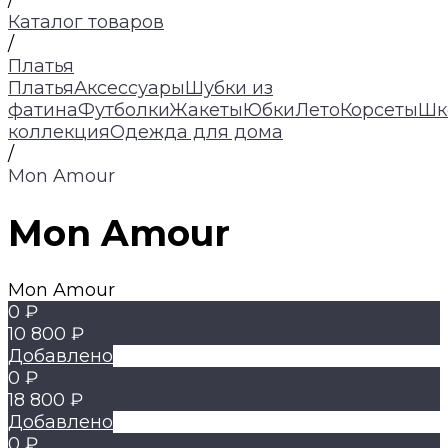
/
Каталог товаров
/
Платья
Платья
Аксессуары
Шубки из
фатина
Футболки
Жакеты
Юбки
Лето
Корсеты
Шк
коллекция
Одежда для дома
/
Mon Amour
Mon Amour
Mon Amour
0 ₽
10 800 ₽
Добавлено
0 ₽
18 800 ₽
Добавлено
0 ₽