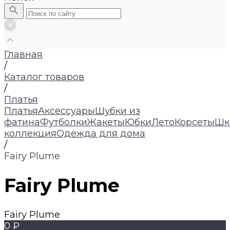
Главная
/
Каталог товаров
/
Платья
Платья
Аксессуары
Шубки из
фатина
Футболки
Жакеты
Юбки
Лето
Корсеты
Шк
коллекция
Одежда для дома
/
Fairy Plume
Fairy Plume
Fairy Plume
0 ₽