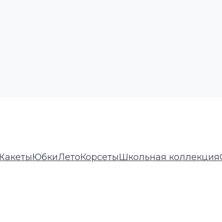
Жакеты
Юбки
Лето
Корсеты
Школьная коллекция