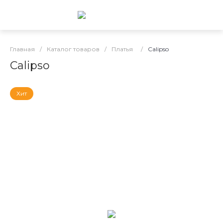
Главная
/
Каталог товаров
/
Платья
/
Calipso
Calipso
Хит