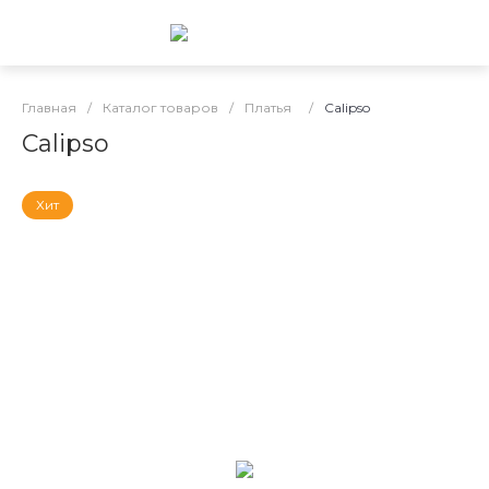
Главная
/
Каталог товаров
/
Платья
/
Calipso
Calipso
Хит