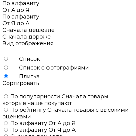
По алфавиту
От А до Я
По алфавиту
От Я до А
Сначала дешевле
Сначала дороже
Вид отображения
Список
Список с фотографиями
Плитка
Сортировать
По популярности
Сначала товары,
которые чаще покупают
По рейтингу
Сначала товары с высокими
оценками
По алфавиту
От А до Я
По алфавиту
От Я до А