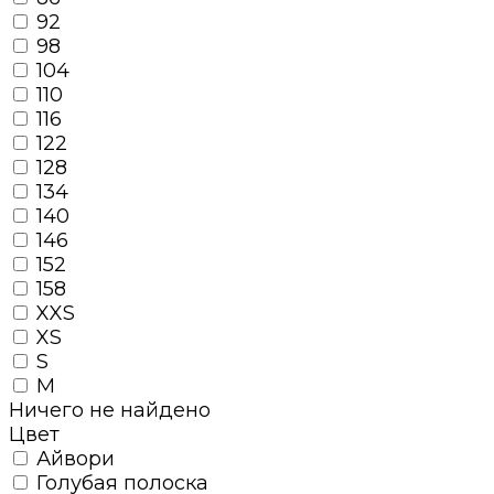
92
98
104
110
116
122
128
134
140
146
152
158
XXS
XS
S
M
Ничего не найдено
Цвет
Айвори
Голубая полоска