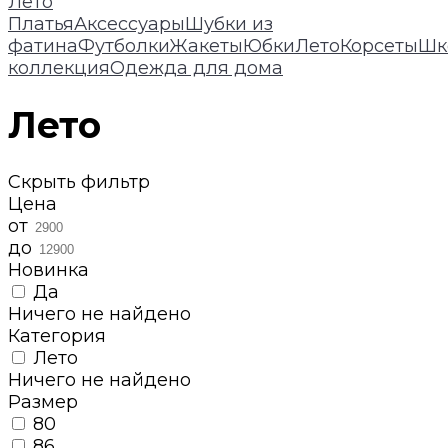
Лето
Платья
Аксессуары
Шубки из
фатина
Футболки
Жакеты
Юбки
Лето
Корсеты
Шк
коллекция
Одежда для дома
Лето
Скрыть фильтр
Цена
от
до
Новинка
Да
Ничего не найдено
Категория
Лето
Ничего не найдено
Размер
80
86