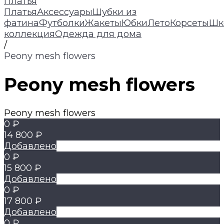
Платья
Платья
Аксессуары
Шубки из
фатина
Футболки
Жакеты
Юбки
Лето
Корсеты
Шк
коллекция
Одежда для дома
/
Peony mesh flowers
Peony mesh flowers
Peony mesh flowers
0 ₽
14 800 ₽
Добавлено
0 ₽
15 800 ₽
Добавлено
0 ₽
17 800 ₽
Добавлено
0 ₽